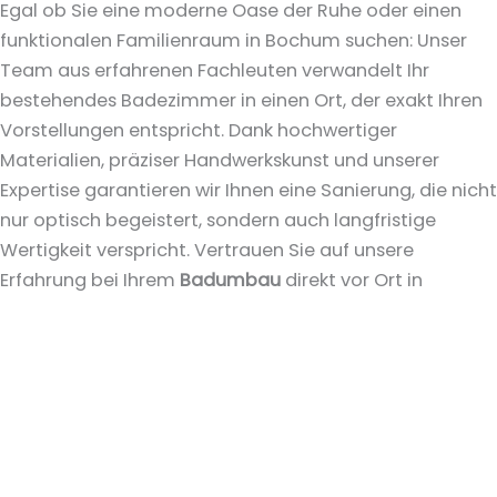
Egal ob Sie eine moderne Oase der Ruhe oder einen
funktionalen Familienraum in Bochum suchen: Unser
Team aus erfahrenen Fachleuten verwandelt Ihr
bestehendes Badezimmer in einen Ort, der exakt Ihren
Vorstellungen entspricht. Dank hochwertiger
Materialien, präziser Handwerkskunst und unserer
Expertise garantieren wir Ihnen eine Sanierung, die nicht
nur optisch begeistert, sondern auch langfristige
Wertigkeit verspricht. Vertrauen Sie auf unsere
Erfahrung bei Ihrem
Badumbau
direkt vor Ort in
Bochum – für ein Ergebnis, das überzeugt.
Mehr erfahren
Barrierefreie Bäder
Barrierefreie Bäder
sind der Schlüssel zu einem
selbstbestimmten Leben, unabhängig von Alter oder
Mobilität. Als Ihr Experte vor Ort in
Bochum
entwerfen
und realisieren wir Bäder, die Sicherheit und Komfort in