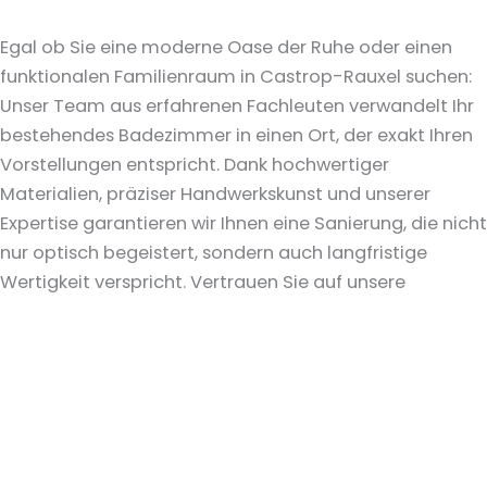
Egal ob Sie eine moderne Oase der Ruhe oder einen
funktionalen Familienraum in Castrop-Rauxel suchen:
Unser Team aus erfahrenen Fachleuten verwandelt Ihr
bestehendes Badezimmer in einen Ort, der exakt Ihren
Vorstellungen entspricht. Dank hochwertiger
Materialien, präziser Handwerkskunst und unserer
Expertise garantieren wir Ihnen eine Sanierung, die nicht
nur optisch begeistert, sondern auch langfristige
Wertigkeit verspricht. Vertrauen Sie auf unsere
Erfahrung bei Ihrem
Badumbau
direkt vor Ort in
Castrop-Rauxel – für ein Ergebnis, das überzeugt.
Mehr erfahren
Barrierefreie Bäder
Barrierefreie Bäder
sind der Schlüssel zu einem
selbstbestimmten Leben, unabhängig von Alter oder