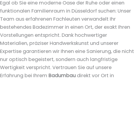
Egal ob Sie eine moderne Oase der Ruhe oder einen
funktionalen Familienraum in Düsseldorf suchen: Unser
Team aus erfahrenen Fachleuten verwandelt Ihr
bestehendes Badezimmer in einen Ort, der exakt Ihren
Vorstellungen entspricht. Dank hochwertiger
Materialien, präziser Handwerkskunst und unserer
Expertise garantieren wir Ihnen eine Sanierung, die nicht
nur optisch begeistert, sondern auch langfristige
Wertigkeit verspricht. Vertrauen Sie auf unsere
Erfahrung bei Ihrem
Badumbau
direkt vor Ort in
Düsseldorf – für ein Ergebnis, das überzeugt.
Mehr erfahren
Barrierefreie Bäder
Barrierefreie Bäder
sind der Schlüssel zu einem
selbstbestimmten Leben, unabhängig von Alter oder
Mobilität. Als Ihr Experte vor Ort in Düsseldorf entwerfen
und realisieren wir Bäder, die Sicherheit und Komfort in