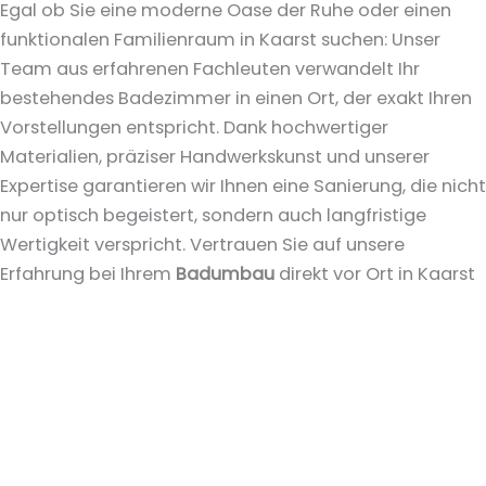
Egal ob Sie eine moderne Oase der Ruhe oder einen
funktionalen Familienraum in Kaarst suchen: Unser
Team aus erfahrenen Fachleuten verwandelt Ihr
bestehendes Badezimmer in einen Ort, der exakt Ihren
Vorstellungen entspricht. Dank hochwertiger
Materialien, präziser Handwerkskunst und unserer
Expertise garantieren wir Ihnen eine Sanierung, die nicht
nur optisch begeistert, sondern auch langfristige
Wertigkeit verspricht. Vertrauen Sie auf unsere
Erfahrung bei Ihrem
Badumbau
direkt vor Ort in Kaarst
– für ein Ergebnis, das überzeugt.
Mehr erfahren
Barrierefreie Bäder
Barrierefreie Bäder
sind der Schlüssel zu einem
selbstbestimmten Leben, unabhängig von Alter oder
Mobilität. Als Ihr Experte vor Ort in Kaarst entwerfen und
realisieren wir Bäder, die Sicherheit und Komfort in den