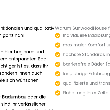
ktionalen und qualitativ
Warum SunwoodHouse fü
 ganz nah!
individuelle Badlösu
maximaler Komfort un
 – hier beginnen und
höchste Standards in 
einem entspannten Bad
barrierefreie Bäder (
htiger ist es, dass Ihr
, sondern Ihnen auch
langjährige Erfahrung
Sie sich wünschen.
qualifizierte und tra
Einhaltung Ihrer Zeit
r
Badumbau
oder die
sind Ihr verlässlicher