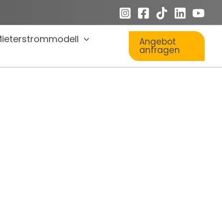
ieterstrommodell
Angebot
anfragen