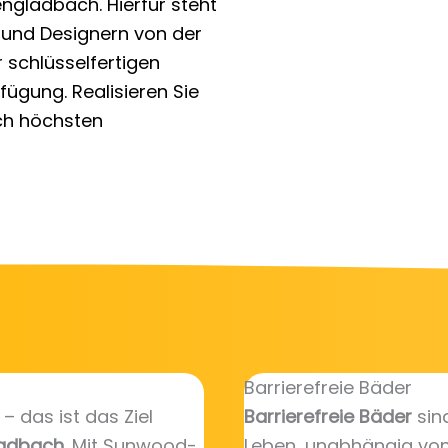
engladbach. Hierfür steht
und Designern von der
 schlüsselfertigen
ügung. Realisieren Sie
ch höchsten
Barrierefreie Bäder
 das ist das Ziel
Barrierefreie Bäder
sin
ladbach
. Mit Sunwood-
Leben, unabhängig von A