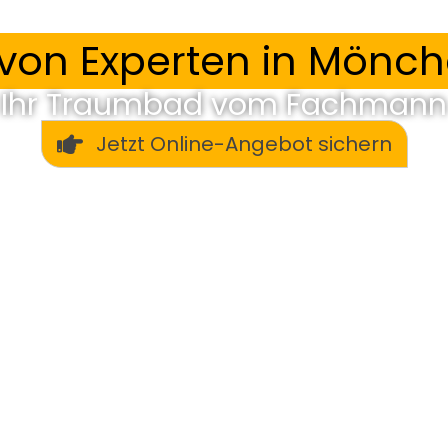
on Experten in Mönc
Ihr Traumbad vom Fachmann
Jetzt Online-Angebot sichern