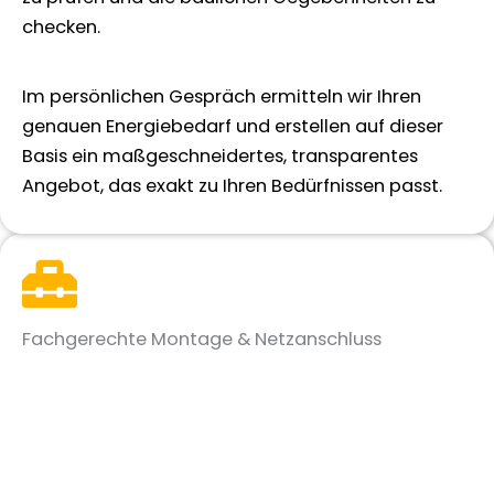
checken.
Im persönlichen Gespräch ermitteln wir Ihren
genauen Energiebedarf und erstellen auf dieser
Basis ein maßgeschneidertes, transparentes
Angebot, das exakt zu Ihren Bedürfnissen passt.
Fachgerechte Montage & Netzanschluss
Sobald Sie grünes Licht geben, kümmert sich
unser erfahrenes Fachteam um die präzise und
sichere Montage Ihrer Photovoltaikanlage in
Dormagen.