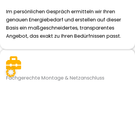
Im persönlichen Gespräch ermitteln wir Ihren
genauen Energiebedarf und erstellen auf dieser
Basis ein maßgeschneidertes, transparentes
Angebot, das exakt zu Ihren Bedürfnissen passt.
Fachgerechte Montage & Netzanschluss
Sobald Sie grünes Licht geben, kümmert sich
unser erfahrenes Fachteam um die präzise und
sichere Montage Ihrer Photovoltaikanlage in
Kaarst.
Da wir
ständig eng mit den lokalen