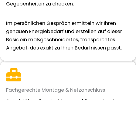
Gegebenheiten zu checken.
Im persönlichen Gespräch ermitteln wir Ihren
genauen Energiebedarf und erstellen auf dieser
Basis ein maßgeschneidertes, transparentes
Angebot, das exakt zu Ihren Bedürfnissen passt.
Fachgerechte Montage & Netzanschluss
Sobald Sie grünes Licht geben, kümmert sich
unser erfahrenes Fachteam um die präzise und
sichere Montage Ihrer Photovoltaikanlage in
Langenfeld.