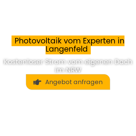
Photovoltaik vom Experten in
Langenfeld
Kostenloser Strom vom eigenen Dach
im NRW
Angebot anfragen