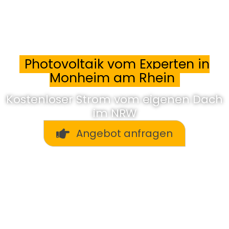
Photovoltaik vom Experten in
Monheim am Rhein
Kostenloser Strom vom eigenen Dach
im NRW
Angebot anfragen