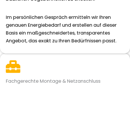
Im persönlichen Gespräch ermitteln wir Ihren
genauen Energiebedarf und erstellen auf dieser
Basis ein maßgeschneidertes, transparentes
Angebot, das exakt zu Ihren Bedürfnissen passt.
Fachgerechte Montage & Netzanschluss
Sobald Sie grünes Licht geben, kümmert sich
unser erfahrenes Fachteam um die präzise und
sichere Montage Ihrer Photovoltaikanlage in
Monheim am Rhein.