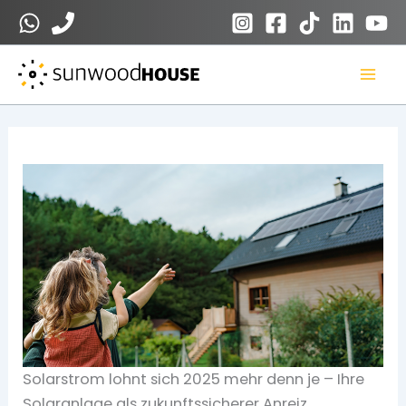
Zum
Inhalt
springen
Solarstrom lohnt sich 2025 mehr denn je – Ihre
Solaranlage als zukunftssicherer Anreiz